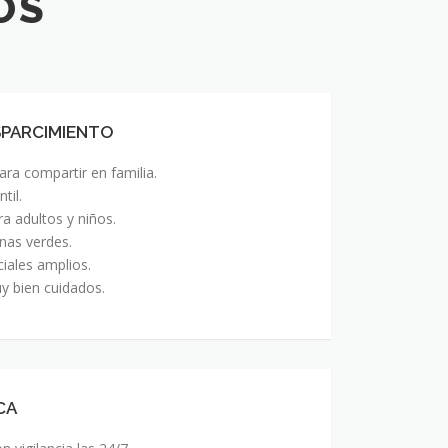
OS
SPARCIMIENTO
ra compartir en familia.
til.
ra adultos y niños.
nas verdes.
iales amplios.
y bien cuidados.
CA