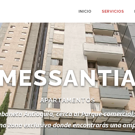
INICIO
SERVICIOS
MESSANTI
APARTAMENTOS
baneta Antioquia, cerca al Parque comercial A
na zona exclusiva donde encontrarás una ampl