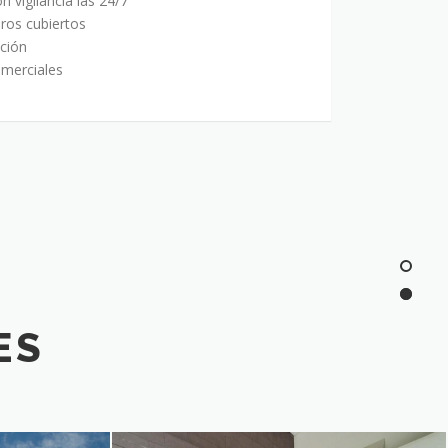
n vigilancia las 24/7
ros cubiertos
ción
merciales
ES