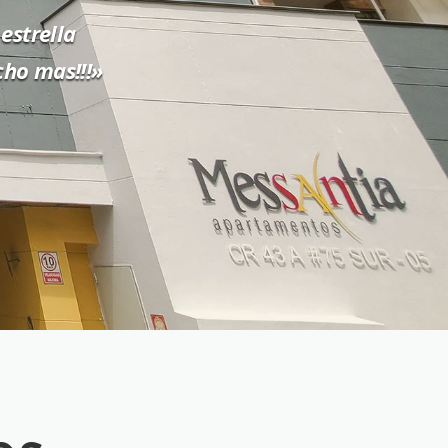
estrella
ho mas!!!»