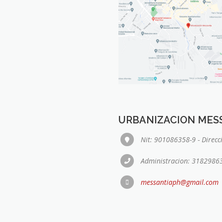
URBANIZACION MESS
Nit: 901086358-9 - Direcc
Administracion: 3182986
messantiaph@gmail.com