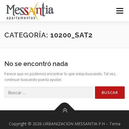
Saltar
al
Menú
contenido
INICIO
SERVICIOS
INGRESO
CONTACTO
CATEGORÍA:
10200_SAT2
PAGOS PSE
No se encontró nada
Parece que no podemos encontrar lo que estas buscando. Tal vez,
continuar buscando pueda ayudar.
Buscar:
Copyright © 2026 URBANIZACION MESSANTIA P.H
–
Tema