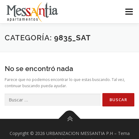
Saltar
al
Menú
contenido
INICIO
SERVICIOS
INGRESO
CONTACTO
CATEGORÍA:
9835_SAT
PAGOS PSE
No se encontró nada
Parece que no podemos encontrar lo que estas buscando. Tal vez,
continuar buscando pueda ayudar.
Buscar:
Copyright © 2026 URBANIZACION MESSANTIA P.H
–
Tema