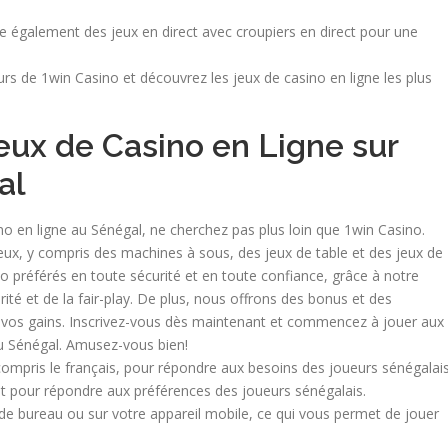
e également des jeux en direct avec croupiers en direct pour une
 de 1win Casino et découvrez les jeux de casino en ligne les plus
eux de Casino en Ligne sur
al
no en ligne au Sénégal, ne cherchez pas plus loin que 1win Casino.
jeux, y compris des machines à sous, des jeux de table et des jeux de
o préférés en toute sécurité et en toute confiance, grâce à notre
ité et de la fair-play. De plus, nous offrons des bonus et des
vos gains. Inscrivez-vous dès maintenant et commencez à jouer aux
au Sénégal. Amusez-vous bien!
compris le français, pour répondre aux besoins des joueurs sénégalais
 pour répondre aux préférences des joueurs sénégalais.
de bureau ou sur votre appareil mobile, ce qui vous permet de jouer