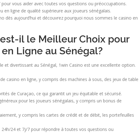
/7 pour vous aider avec toutes vos questions ou préoccupations.
 en ligne de qualité supérieure aux joueurs sénégalais.
no dès aujourd’hui et découvrez pourquoi nous sommes le casino en
st-il le Meilleur Choix pour
 en Ligne au Sénégal?
ble et divertissant au Sénégal, 1win Casino est une excellente option.
 de casino en ligne, y compris des machines à sous, des jeux de table
rités de Curaçao, ce qui garantit un jeu équitable et sécurisé.
généreux pour les joueurs sénégalais, y compris un bonus de
ement, y compris les cartes de crédit et de débit, les portefeuilles
le 24h/24 et 7j/7 pour répondre à toutes vos questions ou