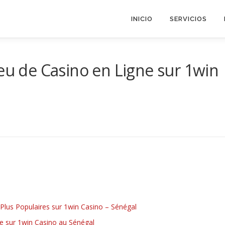
INICIO
SERVICIOS
Jeu de Casino en Ligne sur 1win
N
 Plus Populaires sur 1win Casino – Sénégal
ne sur 1win Casino au Sénégal