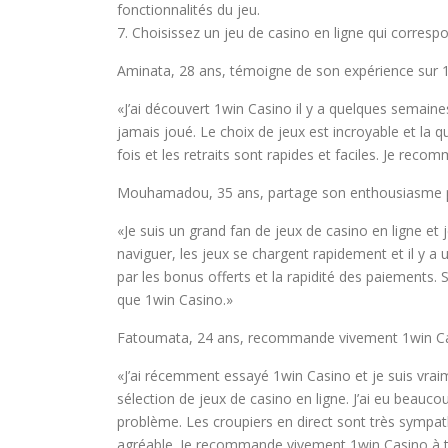
fonctionnalités du jeu.
7. Choisissez un jeu de casino en ligne qui corresp
Aminata, 28 ans, témoigne de son expérience sur 
«J’ai découvert 1win Casino il y a quelques semaines e
jamais joué. Le choix de jeux est incroyable et la q
fois et les retraits sont rapides et faciles. Je re
Mouhamadou, 35 ans, partage son enthousiasme p
«Je suis un grand fan de jeux de casino en ligne et j
naviguer, les jeux se chargent rapidement et il y a
par les bonus offerts et la rapidité des paiements. 
que 1win Casino.»
Fatoumata, 24 ans, recommande vivement 1win Ca
«J’ai récemment essayé 1win Casino et je suis vrai
sélection de jeux de casino en ligne. J’ai eu beauco
problème. Les croupiers en direct sont très sympath
agréable. Je recommande vivement 1win Casino à to