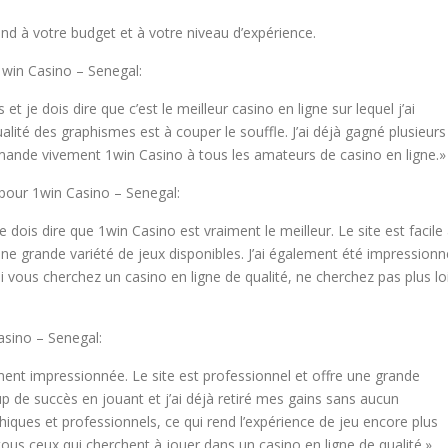
ond à votre budget et à votre niveau d’expérience.
1win Casino – Senegal:
t je dois dire que c’est le meilleur casino en ligne sur lequel j’ai
ualité des graphismes est à couper le souffle. J’ai déjà gagné plusieurs
commande vivement 1win Casino à tous les amateurs de casino en ligne.»
our 1win Casino – Senegal:
e dois dire que 1win Casino est vraiment le meilleur. Le site est facile
 une grande variété de jeux disponibles. J’ai également été impressionn
Si vous cherchez un casino en ligne de qualité, ne cherchez pas plus lo
sino – Senegal:
ment impressionnée. Le site est professionnel et offre une grande
up de succès en jouant et j’ai déjà retiré mes gains sans aucun
iques et professionnels, ce qui rend l’expérience de jeu encore plus
us ceux qui cherchent à jouer dans un casino en ligne de qualité.»