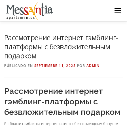
Saltar
al
Menú
contenido
INICIO
SERVICIOS
INGRESO
CONTACTO
Рассмотрение интернет гэмблинг-
платформы с безвложительным
подарком
PAGOS PSE
PÚBLICADO EN
SEPTIEMBRE 11, 2025
POR
ADMIN
Рассмотрение интернет
гэмблинг-платформы с
безвложительным подарком
В области гэмблинга интернет-казино с безвозмездным бонусом