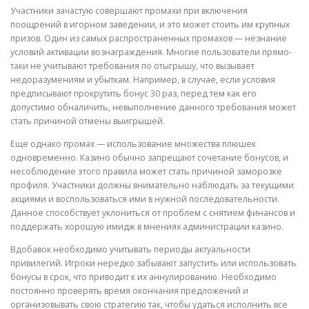
Участники зачастую совершают промахи при включения
поощрений в игорном заведении, и это может стоить им крупных
призов. Один из самых распространенных промахов — незнание
условий активации вознаграждения. Многие пользователи прямо-
таки не учитывают требования по отыгрышу, что вызывает
недоразумениям и убыткам. Например, в случае, если условия
предписывают прокрутить бонус 30 раз, перед тем как его
допустимо обналичить, невыполнение данного требования может
стать причиной отмены выигрышей.
Еще однако промах — использование множества плюшек
одновременно. Казино обычно запрещают сочетание бонусов, и
несоблюдение этого правила может стать причиной заморозке
профиля. Участники должны внимательно наблюдать за текущими
акциями и воспользоваться ими в нужной последовательности.
Данное способствует уклониться от проблем с снятием финансов и
поддержать хорошую имидж в мнениях администрации казино.
Вдобавок необходимо учитывать периоды актуальности
привилегий. Игроки нередко забывают запустить или использовать
бонусы в срок, что приводит к их аннулированию. Необходимо
постоянно проверять время окончания предложений и
организовывать свою стратегию так, чтобы удаться исполнить все