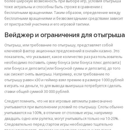
более широкую возможность при выборе игр, условия отыгрыша
тоже актуальны и способны быть строже в сравнении с
бесплатными вращениями. Таким образом, определение между
бесплатными вращениями и безвозмездными средствами зависит
от пристрастий участника и его игровой тактики.
Вейджер и ограничения для отыгрыша
Отыгрыш, или требование по отыгрышу, представляет собой
ключевой фактор акционных предложений в онлайн казино. Это
показатель, что указывает, какое количество раз раз пользователь
необходимо поставить сумму бонуса (или бонуса плюс депозита|
или бонуса и депозита|или бонусной суммы и депозита), до того
как сможет снять выигрыш. Например, если требование по
отыгрышу равен x30 и геймер взял премию в размере 1000 рублей
в играть на деньги, то для вывода выигрыша потребуется сделать
ставки общей суммой 30 000 рублей.
Следует помнить, что не все игровые автоматы равнозначно
учитываются при выполнении условий по отыгрышу. Слоты обычно
учитываются на 100%, в отличие от столовые игры, например
двадцать одно или рулетка, могут учитываться только на 10-20%.
Следовательно перед стартом игры необходимо тщательно