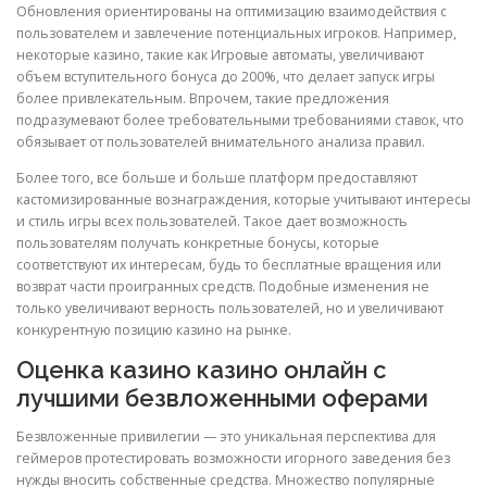
Обновления ориентированы на оптимизацию взаимодействия с
пользователем и завлечение потенциальных игроков. Например,
некоторые казино, такие как Игровые автоматы, увеличивают
объем вступительного бонуса до 200%, что делает запуск игры
более привлекательным. Впрочем, такие предложения
подразумевают более требовательными требованиями ставок, что
обязывает от пользователей внимательного анализа правил.
Более того, все больше и больше платформ предоставляют
кастомизированные вознаграждения, которые учитывают интересы
и стиль игры всех пользователей. Такое дает возможность
пользователям получать конкретные бонусы, которые
соответствуют их интересам, будь то бесплатные вращения или
возврат части проигранных средств. Подобные изменения не
только увеличивают верность пользователей, но и увеличивают
конкурентную позицию казино на рынке.
Оценка казино казино онлайн с
лучшими безвложенными оферами
Безвложенные привилегии — это уникальная перспектива для
геймеров протестировать возможности игорного заведения без
нужды вносить собственные средства. Множество популярные