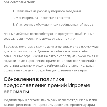
пользователям стоит:
Записаться на рассылку игорного заведения.
Мониторить за новостями в соцсетях.
Участвовать в обсуждениях и сообществах геймеров.
Данные действия поспособствуют не пропустить прибыльные
возможности и увеличить доход от азартных игр.
Вдобавок, некоторые казино дают индивидуальные промо-коды
для своих вип-игроков. Данное способно включать в себя
повышенные ограничения на снятие средств, или эксклюзивные
подарки на день рождения. Применение этих предложений в
состоянии заметно улучшить геймерский впечатление, давая
больше шансов для победы без дополнительных затрат.
Обновления в политике
предоставления премий Игровые
автоматы
Модификации в регламентах выдачи вознаграждений в онлайн-
казино притягивают интерес геймеров и экспертов индустрии.