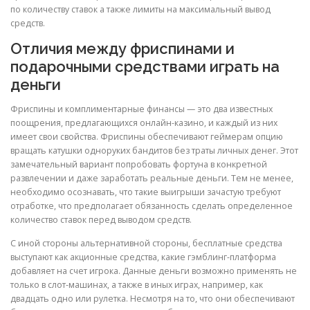
по количеству ставок а также лимиты на максимальный вывод
средств.
Отличия между фриспинами и
подарочными средствами играть на
деньги
Фриспины и комплиментарные финансы — это два известных
поощрения, предлагающихся онлайн-казино, и каждый из них
имеет свои свойства. Фриспины обеспечивают геймерам опцию
вращать катушки одноруких бандитов без траты личных денег. Этот
замечательный вариант попробовать фортуна в конкретной
развлечении и даже заработать реальные деньги. Тем не менее,
необходимо осознавать, что такие выигрыши зачастую требуют
отработке, что предполагает обязанность сделать определенное
количество ставок перед выводом средств.
С иной стороны альтернативной стороны, бесплатные средства
выступают как акционные средства, какие гэмблинг-платформа
добавляет на счет игрока. Данные деньги возможно применять не
только в слот-машинах, а также в иных играх, например, как
двадцать одно или рулетка. Несмотря на то, что они обеспечивают