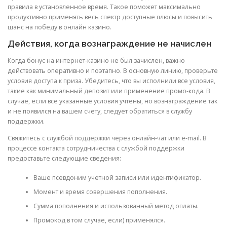
правила в установленное время. Такое поможет максимально
продуктивно применять весь спектр доступные плюсы и повысить
шанс на победу в онлайн казино.
Действия, когда вознаграждение не начислен
Когда бонус на интернет-казино не был зачислен, важно
действовать оперативно и поэтапно. В основную линию, проверьте
условия доступа к приза. Убедитесь, что вы исполнили все условия,
такие как минимальный депозит или применение промо-кода. В
случае, если все указанные условия учтены, но вознаграждение так
и не появился на вашем счету, следует обратиться в службу
поддержки.
Свяжитесь с службой поддержки через онлайн-чат или e-mail. В
процессе контакта сотрудничества с службой поддержки
предоставьте следующие сведения:
Ваше псевдоним учетной записи или идентификатор.
Момент и время совершения пополнения.
Сумма пополнения и использованный метод оплаты.
Промокод в том случае, если) применялся.