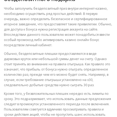
Чтобы заполучить бездепозитный приз внутри интернет-казино,
необходимо осуществить ряд простых действий. В первую
очередь, важно определить безопасное и сертифицированное
игорное заведение, что предоставляет такие привилегии. Обычно,
для доступа к бонуса нужна регистрация аккаунта на сайте.
Впоследствии данного пользователю может понадобиться ввести
особый промокод либо активировать казино онлайн бонус
посредством личный кабинет.
Обычно, бездепозитные плюшки предоставляются в виде
дармовых круток или небольшой суммы денег на счету. Однако
стоит принять во внимание на правила отыгрыша. Как правило это
означает, что прибыль от бонуса нужно отыграть определенное
количество раз, прежде чем его можно будет снять. Например, в
случае, если требование отыгрыша установлено на x30,
следовательно добытые средства нужно сыграть 30 раз.
Кроме того, у безвложительных плюшек нередко есть лимиты по
сроку. Это подразумевает, что использовать данные предложения
следует в промежуток установленного периода после включения.
Пользователям советуется вдумчиво просматривать правила и
сроки действия акций, чтобы не пропустить шанс использовать