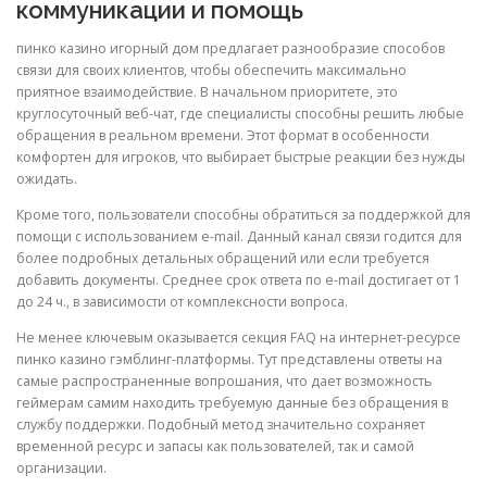
коммуникации и помощь
пинко казино игорный дом предлагает разнообразие способов
связи для своих клиентов, чтобы обеспечить максимально
приятное взаимодействие. В начальном приоритете, это
круглосуточный веб-чат, где специалисты способны решить любые
обращения в реальном времени. Этот формат в особенности
комфортен для игроков, что выбирает быстрые реакции без нужды
ожидать.
Кроме того, пользователи способны обратиться за поддержкой для
помощи с использованием e-mail. Данный канал связи годится для
более подробных детальных обращений или если требуется
добавить документы. Среднее срок ответа по e-mail достигает от 1
до 24 ч., в зависимости от комплексности вопроса.
Не менее ключевым оказывается секция FAQ на интернет-ресурсе
пинко казино гэмблинг-платформы. Тут представлены ответы на
самые распространенные вопрошания, что дает возможность
геймерам самим находить требуемую данные без обращения в
службу поддержки. Подобный метод значительно сохраняет
временной ресурс и запасы как пользователей, так и самой
организации.