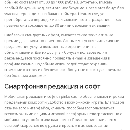
обычно составляет от 500 до 1000 рублей. В-третьих, вписать
особый бонусный код, если это необходимо. После этот бонус без
участия переводится на баланс геймера. Нельзя следует
пренебрегать о периодах использования вознаграждения — как
правило они сокращены до 30 днями с времени активации.
Вдобавок к стандартных оферт, имеются также эксклюзивные
премии для лояльных клиентов. Данные могут включить личные
предложения услуг и повышенные ограничения на
обналичивание. Для их доступа к бонусам пользователям
рекомендуется постоянно проверять e-mail и извещения в
профиле казино. Подобные акции содействуют сохранять
внимание к азарту и обеспечивают бонусные шансы для триумфа
без больших издержек.
Смартфонная редакция и софт
Мобильная редакция и софт от pinko casino обеспечивают игрокам
предельный комфорт и удобство в возможности играть. Благодаря
отзывчивого интерфейса, клиенты способны воспользоваться
всевозможными опциями игровой платформы непосредственно с
мобильных устройств или планшетов. Приложение отличается
быстрой скоростью подгрузки и простым в использовании