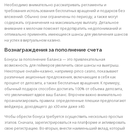
Необходимо внимательно рассматривать регламенты и
требования использования бесплатных вращений и подарков без
вложений. Обычно они ограничены по периоду, а также могут
содержать ограничения на максимальную выплату. Детальное
внимание к мелочам поможет предотвратить недопониманий и
оптимально применять имеющиеся шансы для увеличения шансов
на успех в виртуальном казино.
Вознаграждения за пополнение счета
Бонусы за пополнение баланса — это привлекательная
возможность для геймеров увеличить свои шансы на выигрыш.
Некоторые онлайн-казино, например pinco casino, показывают
различные акционные предложения, включающие в себя как
процент от депозита, а также бесплатные вращения. К примеру,
обычный подарок способен достигать 100% от объема депозита,
что увеличивает вдвое ваш баланс. Впрочем важно внимательно
проанализировать правила: определенные плюшки предполагают
вейджера, доходящего до x30 или даже x40.
Чтобы обрести бонуса требуется осуществить несколько простых
этапов. Сначала, зарегистрироваться на платформе и активировать
свою регистрацию. Во-вторых, внести наименьший вклад, который