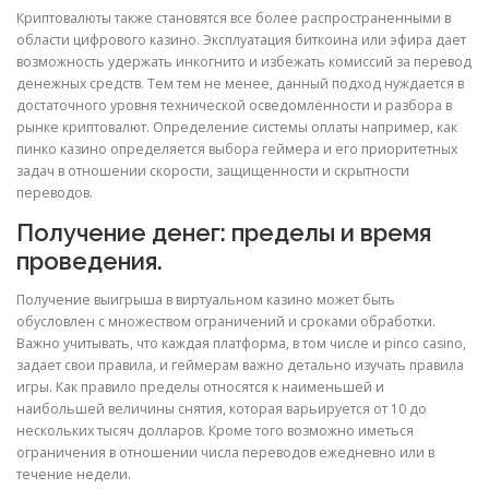
Криптовалюты также становятся все более распространенными в
области цифрового казино. Эксплуатация биткоина или эфира дает
возможность удержать инкогнито и избежать комиссий за перевод
денежных средств. Тем тем не менее, данный подход нуждается в
достаточного уровня технической осведомлённости и разбора в
рынке криптовалют. Определение системы оплаты например, как
пинко казино определяется выбора геймера и его приоритетных
задач в отношении скорости, защищенности и скрытности
переводов.
Получение денег: пределы и время
проведения.
Получение выигрыша в виртуальном казино может быть
обусловлен с множеством ограничений и сроками обработки.
Важно учитывать, что каждая платформа, в том числе и pinco casino,
задает свои правила, и геймерам важно детально изучать правила
игры. Как правило пределы относятся к наименьшей и
наибольшей величины снятия, которая варьируется от 10 до
нескольких тысяч долларов. Кроме того возможно иметься
ограничения в отношении числа переводов ежедневно или в
течение недели.