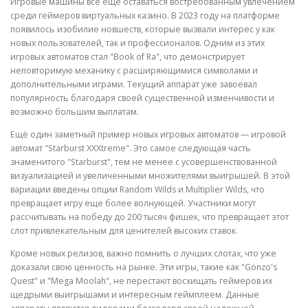
Игровые машины всё ещё оставаться востребованным увлечением
среди геймеров виртуальных казино. В 2023 году на платформе
появилось изобилие новшеств, которые вызвали интерес у как
новых пользователей, так и профессионалов. Одним из этих
игровых автоматов стал "Book of Ra", что демонстрирует
неповторимую механику с расширяющимися символами и
дополнительными играми. Текущий аппарат уже завоевал
популярность благодаря своей существенной изменчивости и
возможно большим выплатам.
Ещё один заметный пример новых игровых автоматов — игровой
автомат "Starburst XXXtreme". Это самое следующая часть
знаменитого "Starburst", тем не менее с усовершенствованной
визуализацией и увеличенными множителями выигрышей. В этой
вариации введены опции Random Wilds и Multiplier Wilds, что
превращает игру еще более волнующей. Участники могут
рассчитывать на победу до 200 тысяч фишек, что превращает этот
слот привлекательным для ценителей высоких ставок.
Кроме новых релизов, важно помнить о лучших слотах, что уже
доказали свою ценность на рынке. Эти игры, такие как "Gonzo's
Quest" и "Mega Moolah", не перестают восхищать геймеров их
щедрыми выигрышами и интересным геймплеем. Данные