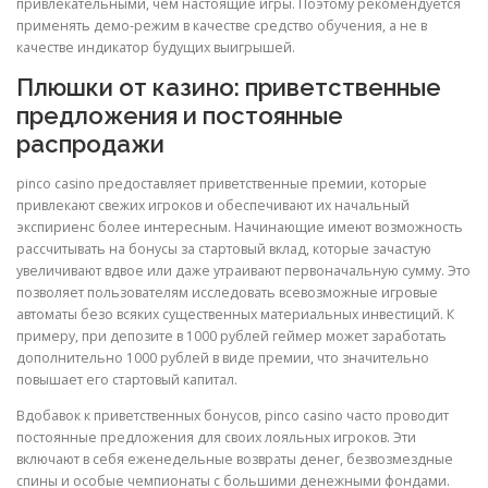
привлекательными, чем настоящие игры. Поэтому рекомендуется
применять демо-режим в качестве средство обучения, а не в
качестве индикатор будущих выигрышей.
Плюшки от казино: приветственные
предложения и постоянные
распродажи
pinco casino предоставляет приветственные премии, которые
привлекают свежих игроков и обеспечивают их начальный
экспириенс более интересным. Начинающие имеют возможность
рассчитывать на бонусы за стартовый вклад, которые зачастую
увеличивают вдвое или даже утраивают первоначальную сумму. Это
позволяет пользователям исследовать всевозможные игровые
автоматы безо всяких существенных материальных инвестиций. К
примеру, при депозите в 1000 рублей геймер может заработать
дополнительно 1000 рублей в виде премии, что значительно
повышает его стартовый капитал.
Вдобавок к приветственных бонусов, pinco casino часто проводит
постоянные предложения для своих лояльных игроков. Эти
включают в себя еженедельные возвраты денег, безвозмездные
спины и особые чемпионаты с большими денежными фондами.