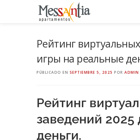
Saltar
al
contenido
Рейтинг виртуальных
игры на реальные де
PÚBLICADO EN
SEPTIEMBRE 5, 2025
POR
ADMIN
Рейтинг виртуа
заведений 2025 
деньги.