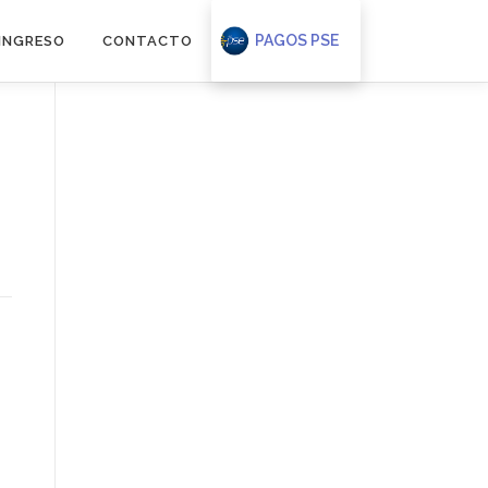
PAGOS PSE
INGRESO
CONTACTO