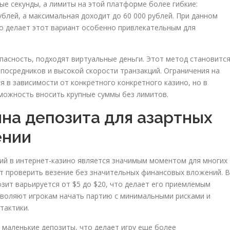
ые секунды, а лимиты на этой платформе более гибкие:
блей, а максимальная доходит до 60 000 рублей. При данном
то делает этот вариант особенно привлекательным для
пасность, подходят виртуальные деньги. Этот метод становитс
посредников и высокой скорости транзакций. Ограничения на
 в зависимости от конкретного конкретного казино, но в
зможность вносить крупные суммы без лимитов.
на депозита для азартных
ении
ий в интернет-казино является значимым моментом для многих
ят проверить везение без значительных финансовых вложений. В
зит варьируется от $5 до $20, что делает его приемлемым
озволяют игрокам начать партию с минимальными рисками и
тактики.
 маленькие депозиты, что делает игру еще более